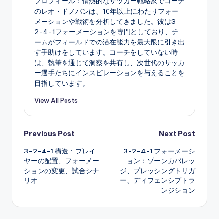
プロフィール：情熱的なサッカー戦略家でコーチ
のレオ・ドノバンは、10年以上にわたりフォー
メーションや戦術を分析してきました。彼は3-
2-4-1フォーメーションを専門としており、チ
ームがフィールドでの潜在能力を最大限に引き出
す手助けをしています。コーチをしていない時
は、執筆を通じて洞察を共有し、次世代のサッカ
ー選手たちにインスピレーションを与えることを
目指しています。
View All Posts
Post
Previous Post
Next Post
3-2-4-1 構造：プレイ
3-2-4-1 フォーメーシ
navigation
ヤーの配置、フォーメー
ョン：ゾーンカバレッ
ションの変更、試合シナ
ジ、プレッシングトリガ
リオ
ー、ディフェンシブトラ
ンジション