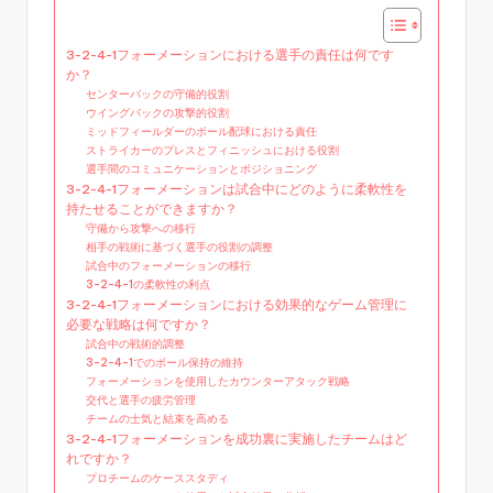
3-2-4-1フォーメーションにおける選手の責任は何です
か？
センターバックの守備的役割
ウイングバックの攻撃的役割
ミッドフィールダーのボール配球における責任
ストライカーのプレスとフィニッシュにおける役割
選手間のコミュニケーションとポジショニング
3-2-4-1フォーメーションは試合中にどのように柔軟性を
持たせることができますか？
守備から攻撃への移行
相手の戦術に基づく選手の役割の調整
試合中のフォーメーションの移行
3-2-4-1の柔軟性の利点
3-2-4-1フォーメーションにおける効果的なゲーム管理に
必要な戦略は何ですか？
試合中の戦術的調整
3-2-4-1でのボール保持の維持
フォーメーションを使用したカウンターアタック戦略
交代と選手の疲労管理
チームの士気と結束を高める
3-2-4-1フォーメーションを成功裏に実施したチームはど
れですか？
プロチームのケーススタディ