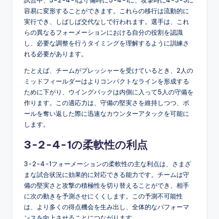
試合中、3-2-4-1は守備時に5-4-1に、攻撃時に4-3-3に
容易に変形することができます。これらの移行は流動的に
実行でき、しばしば交代なしで行われます。選手は、これ
らの異なるフォーメーションにおける自分の役割を認識
し、必要な調整を行うタイミングを理解するように訓練さ
れる必要があります。
たとえば、チームがプレッシャーを受けているとき、2人の
ミッドフィールダーはよりコンパクトなラインを形成する
ために下がり、ウイングバックは内側に入って5人の守備を
作ります。この適応力は、守備の堅実さを維持しつつ、ボ
ールを奪い返した際に迅速なカウンターアタックを可能に
します。
3-2-4-1の柔軟性の利点
3-2-4-1フォーメーションの柔軟性の主な利点は、さまざ
まな試合状況に効果的に対応できる能力です。チームは守
備の堅実さと攻撃の積極性を切り替えることができ、相手
に次の動きを予測させにくくします。この予測不可能性
は、より多くの得点機会を生み出し、全体的なパフォーマ
ンスを向上させることにつながります。