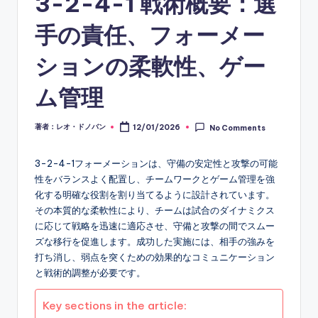
3-2-4-1 戦術概要：選
手の責任、フォーメー
ションの柔軟性、ゲー
ム管理
著者：レオ・ドノバン
12/01/2026
No Comments
Posted
by
3-2-4-1フォーメーションは、守備の安定性と攻撃の可能
性をバランスよく配置し、チームワークとゲーム管理を強
化する明確な役割を割り当てるように設計されています。
その本質的な柔軟性により、チームは試合のダイナミクス
に応じて戦略を迅速に適応させ、守備と攻撃の間でスムー
ズな移行を促進します。成功した実施には、相手の強みを
打ち消し、弱点を突くための効果的なコミュニケーション
と戦術的調整が必要です。
Key sections in the article: